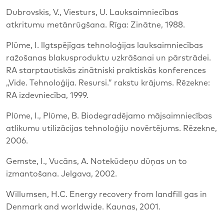
Dubrovskis, V., Viesturs, U. Lauksaimniecības
atkritumu metānrūgšana. Rīga: Zinātne, 1988.
Plūme, I. llgtspējīgas tehnoloģijas lauksaimniecības
ražošanas blakusproduktu uzkrāšanai un pārstrādei.
RA starptautiskās zinātniski praktiskās konferences
„Vide. Tehnoloģija. Resursi.” rakstu krājums. Rēzekne:
RA izdevniecība, 1999.
Plūme, I., Plūme, B. Biodegradējamo mājsaimniecības
atlikumu utilizācijas tehnoloģiju novērtējums. Rēzekne,
2006.
Gemste, I., Vucāns, A. Notekūdeņu dūņas un to
izmantošana. Jelgava, 2002.
Willumsen, H.C. Energy recovery from landfill gas in
Denmark and worldwide. Kaunas, 2001.